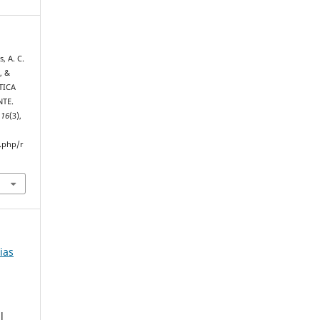
, A. C.
, &
ÁTICA
TE.
,
16
(3),
.php/r
ias
l