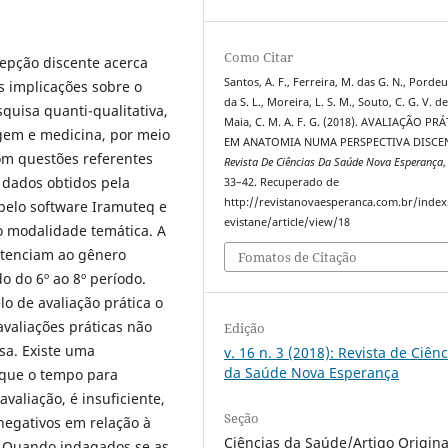
Como Citar
cepção discente acerca
Santos, A. F., Ferreira, M. das G. N., Pordeus
s implicações sobre o
da S. L., Moreira, L. S. M., Souto, C. G. V. de
uisa quanti-qualitativa,
Maia, C. M. A. F. G. (2018). AVALIAÇÃO PR
em e medicina, por meio
EM ANATOMIA NUMA PERSPECTIVA DISCEN
om questões referentes
Revista De Ciências Da Saúde Nova Esperança
 dados obtidos pela
33–42. Recuperado de
http://revistanovaesperanca.com.br/index
pelo software Iramuteq e
evistane/article/view/18
o modalidade temática. A
ertenciam ao gênero
Fomatos de Citação
o do 6º ao 8º período.
 de avaliação prática o
valiações práticas não
Edição
sa. Existe uma
v. 16 n. 3 (2018): Revista de Ciênc
da Saúde Nova Esperança
 que o tempo para
valiação, é insuficiente,
Seção
negativos em relação à
Ciências da Saúde/Artigo Origina
. Quando indagados se as