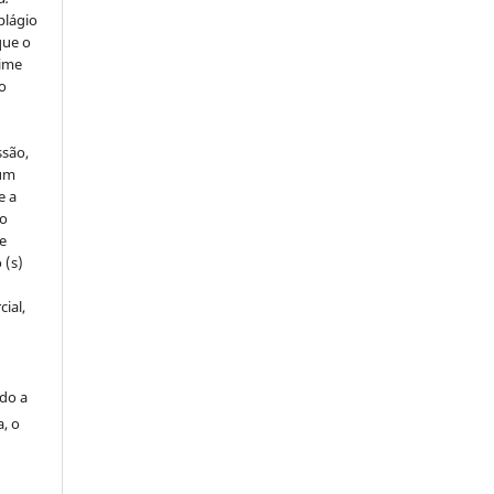
plágio
que o
rime
do
ssão,
um
e a
to
de
 (s)
ial,
ado a
a, o