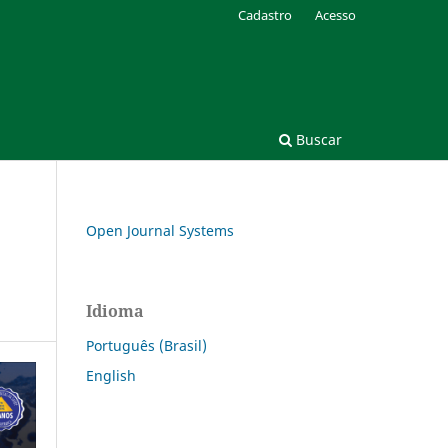
Cadastro
Acesso
Buscar
Open Journal Systems
Idioma
Português (Brasil)
English