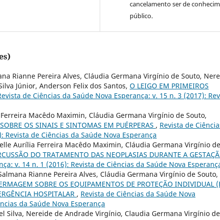
cancelamento ser de conheci
público.
es)
ana Rianne Pereira Alves, Cláudia Germana Virgínio de Souto, Ner
Silva Júnior, Anderson Felix dos Santos,
O LEIGO EM PRIMEIROS
Revista de Ciências da Saúde Nova Esperança: v. 15 n. 3 (2017): Rev
ia Ferreira Macêdo Maximin, Cláudia Germana Virgínio de Souto,
SOBRE OS SINAIS E SINTOMAS EM PUÉRPERAS
,
Revista de Ciência
): Revista de Ciências da Saúde Nova Esperança
ielle Aurília Ferreira Macêdo Maximin, Cláudia Germana Virgínio d
RCUSSÃO DO TRATAMENTO DAS NEOPLASIAS DURANTE A GESTAÇ
ça: v. 14 n. 1 (2016): Revista de Ciências da Saúde Nova Esperanç
, Salmana Rianne Pereira Alves, Cláudia Germana Virgínio de Souto,
RMAGEM SOBRE OS EQUIPAMENTOS DE PROTEÇÃO INDIVIDUAL (E
ERGÊNCIA HOSPITALAR
,
Revista de Ciências da Saúde Nova
Ciências da Saúde Nova Esperança
el Silva, Nereide de Andrade Virgínio, Claudia Germana Virgínio de