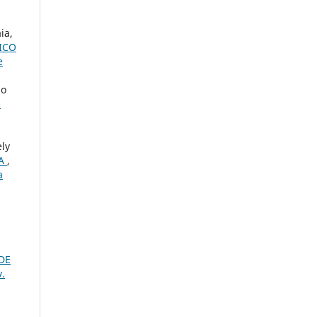
ia,
ICO
e
io
O
ely
VA
,
a
DE
v.