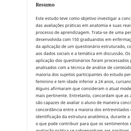
Resumo
Este estudo teve como objetivo investigar a con
das avaliações práticas em anatomia e suas reai
processo de aprendizagem. Trata-se de uma pesq
desenvolvida com 150 graduandos em enfermag
da aplicação de um questionário estruturado, c
aos dados sociais e a temática em discussão. Os
aplicação dos questionários foram processados 
analisados com a técnica de análise de conteúd
maioria dos sujeitos participantes do estudo p
feminino e tem idade inferior a 24 anos, cursand
Alguns afirmaram que consideram o atual modelo
mais pertinente. Entretanto, concordam que as a
são capazes de avaliar o aluno de maneira conci
concordância entre a maioria dos entrevistados
identificação da estrutura anatômica, durante a a
o que pode contribuir para que os sentimentos 
avaliação prática se sobreponham aos positivos