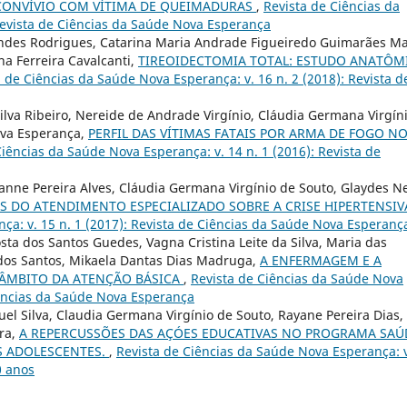
 CONVÍVIO COM VÍTIMA DE QUEIMADURAS
,
Revista de Ciências da
Revista de Ciências da Saúde Nova Esperança
andes Rodrigues, Catarina Maria Andrade Figueiredo Guimarães Ma
ina Ferreira Cavalcanti,
TIREOIDECTOMIA TOTAL: ESTUDO ANATÔM
a de Ciências da Saúde Nova Esperança: v. 16 n. 2 (2018): Revista d
Silva Ribeiro, Nereide de Andrade Virgínio, Cláudia Germana Virgín
ova Esperança,
PERFIL DAS VÍTIMAS FATAIS POR ARMA DE FOGO N
Ciências da Saúde Nova Esperança: v. 14 n. 1 (2016): Revista de
anne Pereira Alves, Cláudia Germana Virgínio de Souto, Glaydes N
S DO ATENDIMENTO ESPECIALIZADO SOBRE A CRISE HIPERTENSI
ça: v. 15 n. 1 (2017): Revista de Ciências da Saúde Nova Esperanç
Costa dos Santos Guedes, Vagna Cristina Leite da Silva, Maria das
 dos Santos, Mikaela Dantas Dias Madruga,
A ENFERMAGEM E A
 ÂMBITO DA ATENÇÃO BÁSICA
,
Revista de Ciências da Saúde Nova
Ciências da Saúde Nova Esperança
el Silva, Claudia Germana Virgínio de Souto, Rayane Pereira Dias,
ra,
A REPERCUSSÕES DAS AÇÓES EDUCATIVAS NO PROGRAMA SAÚ
OS ADOLESCENTES.
,
Revista de Ciências da Saúde Nova Esperança: 
0 anos