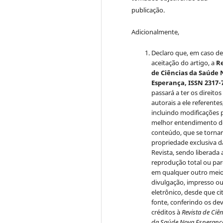
publicação.
Adicionalmente,
Declaro que, em caso d
aceitação do artigo, a
Re
de Ciências da Saúde
Esperança, ISSN 2317-
passará a ter os direitos
autorais a ele referentes
incluindo modificações 
melhor entendimento 
conteúdo, que se torna
propriedade exclusiva d
Revista, sendo liberada 
reprodução total ou par
em qualquer outro mei
divulgação, impresso o
eletrônico, desde que ci
fonte, conferindo os de
créditos à
Revista de Ciê
da Saúde Nova Esperanç