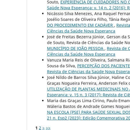
Souto,
EXPERIÊNCIA DE CUIDADORES NO
Saúde Nova Esperança: v. 14 n. 2 (2016): 
Nicássio Silva Menezes, Ana Raquel Fern
Josélio Soares de Oliveira Filho, Tânia Reg
DO PROCEDIMENTO EM CADÁVER
,
Revist
Ciências da Saúde Nova Esperança
José de Freitas Bezerra Júnior, Gerson da 
de Souto, Revista de Ciências da Saúde N
MUNICÍPIO DE JOÃO PESSOA
,
Revista de 
Ciências da Saúde Nova Esperança
Vanuza Maria Reis de Oliveira, Salmana Ri
Sousa da Silva,
PERCEPÇÃO DOS PACIENTE
Revista de Ciências da Saúde Nova Esperan
José Nildo de Barros Silva Júnior, Haline 
Graças Nogueira Ferreira, Anderson Felix
UTILIZAÇÃO DE PLANTAS MEDICINAIS NO
Esperança: v. 15 n. 3 (2017): Revista de 
Maria das Graças Lima Cirino, Paulo Emanu
Wáleria Bastos de Andrade Gomes Noguei
NA ESCOLA (PSE) PARA SAÚDE SEXUAL D
21 n. Esp2 (2023): Edição Comemorativa 2
1
2
>
>>