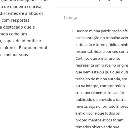
no de maneira concisa,
 discentes de ambos os
Licença
, com respostas
a destacado que é
Declaro minha participação efe
arada como um
na elaboração do trabalho aci
 capaz de identificar
intitulado e torno pública min
os alunos. É fundamental
responsabilidade por seu cont
ar melhor suas
Certifico que o manuscrito
representa um trabalho origina
que nem este ou qualquer out
trabalho de minha autoria, em
ou na íntegra, com conteúdo
substancialmente similar, foi
publicado ou enviado a outra
revista, seja no formato impre
eletrônico; e que todos os
procedimentos éticos foram
tomados objetivando sua