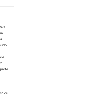
tiva
ma
ha
eúdo.
l e
ro
 parte
sso ou