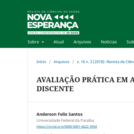
Sobre
Atual
Arquivos
Notícias
Sub
Início
/
Arquivos
/
v. 16 n. 3 (2018): Revista de Ci
AVALIAÇÃO PRÁTICA EM 
DISCENTE
Anderson Felix Santos
Universidade Federal da Paraíba
https://orcid.org/0000-0001-6622-3934