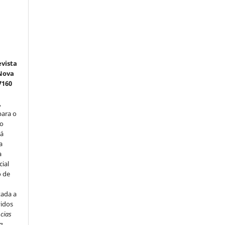
e
vista
 Nova
7160
,
para o
do
rá
a
a
cial
o de
u
tada a
vidos
ncias
a.