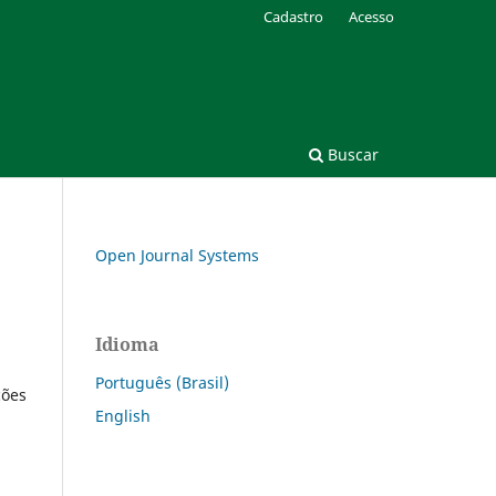
Cadastro
Acesso
Buscar
Open Journal Systems
Idioma
Português (Brasil)
ções
English