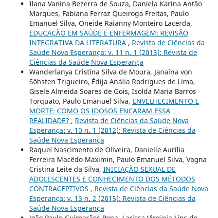
Ilana Vanina Bezerra de Souza, Daniela Karina Antão
Marques, Fabiana Ferraz Queiroga Freitas, Paulo
Emanuel Silva, Oneide Raianny Monteiro Lacerda,
EDUCAÇÃO EM SAÚDE E ENFERMAGEM: REVISÃO
INTEGRATIVA DA LITERATURA
,
Revista de Ciências da
Saúde Nova Esperança: v. 11 n. 1 (2013): Revista de
Ciências da Saúde Nova Esperança
Wanderlanya Cristina Silva de Moura, Janaína von
Söhsten Trigueiro, Édija Anália Rodrigues de Lima,
Gisele Almeida Soares de Gois, Isolda Maria Barros
Torquato, Paulo Emanuel Silva,
ENVELHECIMENTO E
MORTE: COMO OS IDOSOS ENCARAM ESSA
REALIDADE?
,
Revista de Ciências da Saúde Nova
Esperança: v. 10 n. 1 (2012): Revista de Ciências da
Saúde Nova Esperança
Raquel Nascimento de Oliveira, Danielle Aurília
Ferreira Macêdo Maximin, Paulo Emanuel Silva, Vagna
Cristina Leite da Silva,
INICIAÇÃO SEXUAL DE
ADOLESCENTES E CONHECIMENTO DOS MÉTODOS
CONTRACEPTIVOS
,
Revista de Ciências da Saúde Nova
Esperança: v. 13 n. 2 (2015): Revista de Ciências da
Saúde Nova Esperança
João Paulo Guimarães Pena, Larissa Virginia Lins de