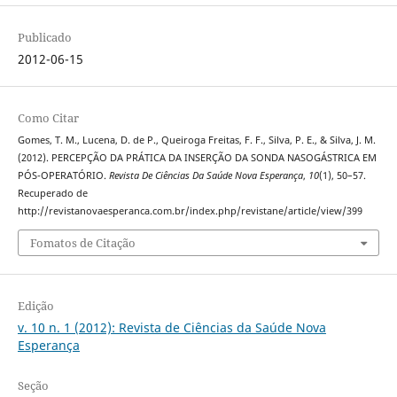
Publicado
2012-06-15
Como Citar
Gomes, T. M., Lucena, D. de P., Queiroga Freitas, F. F., Silva, P. E., & Silva, J. M.
(2012). PERCEPÇÃO DA PRÁTICA DA INSERÇÃO DA SONDA NASOGÁSTRICA EM
PÓS-OPERATÓRIO.
Revista De Ciências Da Saúde Nova Esperança
,
10
(1), 50–57.
Recuperado de
http://revistanovaesperanca.com.br/index.php/revistane/article/view/399
Fomatos de Citação
Edição
v. 10 n. 1 (2012): Revista de Ciências da Saúde Nova
Esperança
Seção