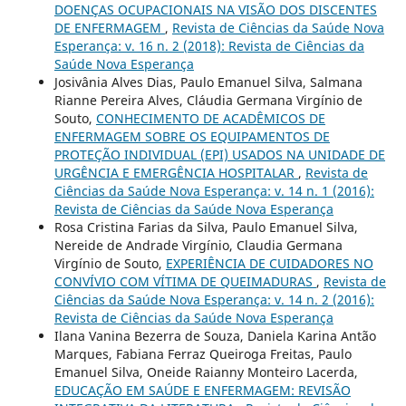
DOENÇAS OCUPACIONAIS NA VISÃO DOS DISCENTES
DE ENFERMAGEM
,
Revista de Ciências da Saúde Nova
Esperança: v. 16 n. 2 (2018): Revista de Ciências da
Saúde Nova Esperança
Josivânia Alves Dias, Paulo Emanuel Silva, Salmana
Rianne Pereira Alves, Cláudia Germana Virgínio de
Souto,
CONHECIMENTO DE ACADÊMICOS DE
ENFERMAGEM SOBRE OS EQUIPAMENTOS DE
PROTEÇÃO INDIVIDUAL (EPI) USADOS NA UNIDADE DE
URGÊNCIA E EMERGÊNCIA HOSPITALAR
,
Revista de
Ciências da Saúde Nova Esperança: v. 14 n. 1 (2016):
Revista de Ciências da Saúde Nova Esperança
Rosa Cristina Farias da Silva, Paulo Emanuel Silva,
Nereide de Andrade Virgínio, Claudia Germana
Virgínio de Souto,
EXPERIÊNCIA DE CUIDADORES NO
CONVÍVIO COM VÍTIMA DE QUEIMADURAS
,
Revista de
Ciências da Saúde Nova Esperança: v. 14 n. 2 (2016):
Revista de Ciências da Saúde Nova Esperança
Ilana Vanina Bezerra de Souza, Daniela Karina Antão
Marques, Fabiana Ferraz Queiroga Freitas, Paulo
Emanuel Silva, Oneide Raianny Monteiro Lacerda,
EDUCAÇÃO EM SAÚDE E ENFERMAGEM: REVISÃO