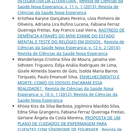
INTEGRATIVA DA LITERATURA
,
Revista de Ciências da
Saúde Nova Esperança: v. 11 n. 1 (2013): Revista de
Ciências da Saúde Nova Esperança
Krísthea Karyne Gonçalves Pereira, Lívia Pinheiro de
Oliveira, Adriana Lira Rufino Lucena, Fabiana Ferraz
Queiroga Freitas, Kay Francis Leal Vieira,
RASTREIO DE
DEMÊNCIA ATRAVÉS DO MINI EXAME DO ESTADO
MENTAL E TESTE DO RELÓGIO EM IDOSOS
,
Revista de
Ciências da Saúde Nova Esperança: v. 12 n. 2 (2014):
Revista de Ciências da Saúde Nova Esperança
Wanderlanya Cristina Silva de Moura, Janaína von
Söhsten Trigueiro, Édija Anália Rodrigues de Lima,
Gisele Almeida Soares de Gois, Isolda Maria Barros
Torquato, Paulo Emanuel Silva,
ENVELHECIMENTO E
MORTE: COMO OS IDOSOS ENCARAM ESSA
REALIDADE?
,
Revista de Ciências da Saúde Nova
Esperança: v. 10 n. 1 (2012): Revista de Ciências da
Saúde Nova Esperança
Khivia Kiss da Silva Barbosa, Jogilmira Macêdo Silva,
Edna Silva Grangeiro, Fabiana Ferraz Queiroga Freitas,
Gerlane Ângela da Costa Moreira,
PROPOSTA DE UM
PLANO DE CUIDADOS DE ENFERMAGEM PARA
CLIENTES COM SÍNDROME DE FOURNIER
,
Revista de