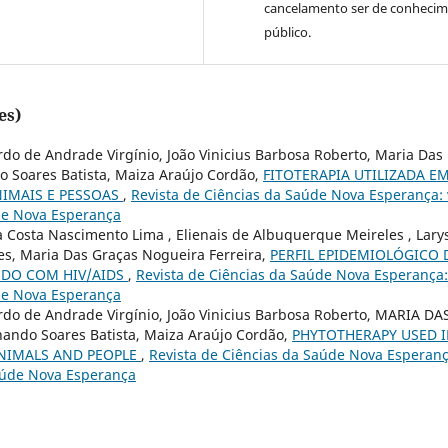
cancelamento ser de conheci
público.
es)
ardo de Andrade Virgínio, João Vinicius Barbosa Roberto, Maria Das
o Soares Batista, Maiza Araújo Cordão,
FITOTERAPIA UTILIZADA E
IMAIS E PESSOAS
,
Revista de Ciências da Saúde Nova Esperança: 
úde Nova Esperança
a Costa Nascimento Lima , Elienais de Albuquerque Meireles , Lary
ves, Maria Das Graças Nogueira Ferreira,
PERFIL EPIDEMIOLÓGICO 
NDO COM HIV/AIDS
,
Revista de Ciências da Saúde Nova Esperança:
úde Nova Esperança
ardo de Andrade Virgínio, João Vinicius Barbosa Roberto, MARIA DA
ndo Soares Batista, Maiza Araújo Cordão,
PHYTOTHERAPY USED 
NIMALS AND PEOPLE
,
Revista de Ciências da Saúde Nova Esperanç
Saúde Nova Esperança