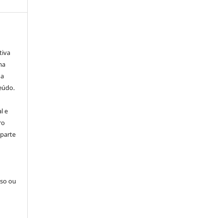
tiva
ma
ha
eúdo.
l e
ro
 parte
sso ou