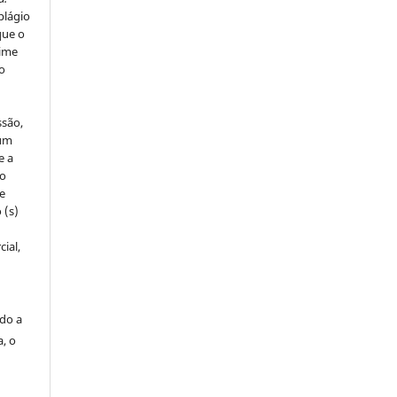
plágio
que o
rime
do
ssão,
um
e a
to
de
 (s)
ial,
ado a
a, o