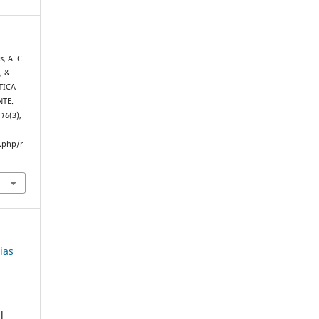
, A. C.
, &
ÁTICA
TE.
,
16
(3),
.php/r
ias
l