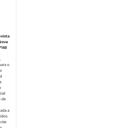
e
vista
 Nova
7160
,
para o
do
rá
a
a
cial
o de
u
tada a
vidos
ncias
a.