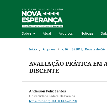
Sobre
Atual
Arquivos
Notícias
Sub
Início
/
Arquivos
/
v. 16 n. 3 (2018): Revista de Ci
AVALIAÇÃO PRÁTICA EM 
DISCENTE
Anderson Felix Santos
Universidade Federal da Paraíba
https://orcid.org/0000-0001-6622-3934