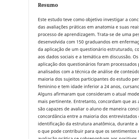
Resumo
Este estudo teve como objetivo investigar a con
das avaliações práticas em anatomia e suas reai
processo de aprendizagem. Trata-se de uma pesq
desenvolvida com 150 graduandos em enfermag
da aplicação de um questionário estruturado, c
aos dados sociais e a temática em discussão. Os
aplicação dos questionários foram processados 
analisados com a técnica de análise de conteúd
maioria dos sujeitos participantes do estudo p
feminino e tem idade inferior a 24 anos, cursand
Alguns afirmaram que consideram o atual modelo
mais pertinente. Entretanto, concordam que as a
são capazes de avaliar o aluno de maneira conci
concordância entre a maioria dos entrevistados
identificação da estrutura anatômica, durante a a
o que pode contribuir para que os sentimentos 
avaliação prática se sobreponham aos positivos