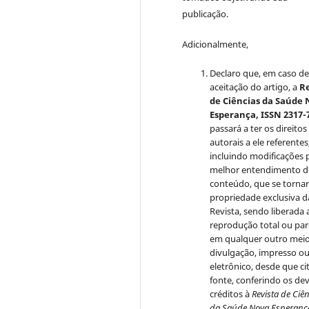
publicação.
Adicionalmente,
Declaro que, em caso d
aceitação do artigo, a
Re
de Ciências da Saúde
Esperança, ISSN 2317-
passará a ter os direitos
autorais a ele referentes
incluindo modificações 
melhor entendimento 
conteúdo, que se torna
propriedade exclusiva d
Revista, sendo liberada 
reprodução total ou par
em qualquer outro mei
divulgação, impresso o
eletrônico, desde que ci
fonte, conferindo os de
créditos à
Revista de Ciê
da Saúde Nova Esperanç