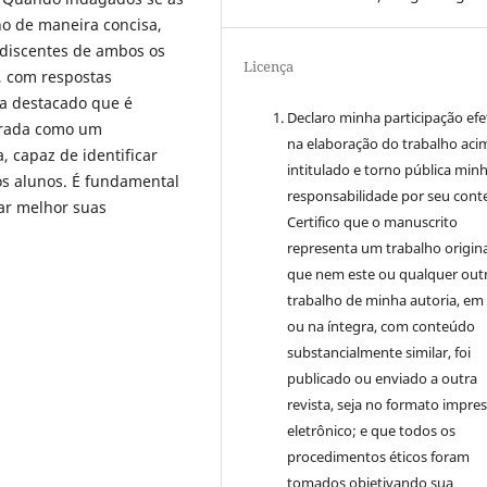
no de maneira concisa,
 discentes de ambos os
Licença
, com respostas
a destacado que é
Declaro minha participação efe
arada como um
na elaboração do trabalho aci
 capaz de identificar
intitulado e torno pública min
os alunos. É fundamental
responsabilidade por seu cont
ar melhor suas
Certifico que o manuscrito
representa um trabalho origina
que nem este ou qualquer out
trabalho de minha autoria, em
ou na íntegra, com conteúdo
substancialmente similar, foi
publicado ou enviado a outra
revista, seja no formato impre
eletrônico; e que todos os
procedimentos éticos foram
tomados objetivando sua