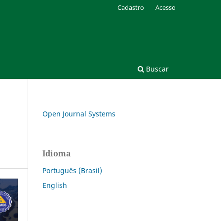
Cadastro
Acesso
Buscar
Open Journal Systems
Idioma
Português (Brasil)
English