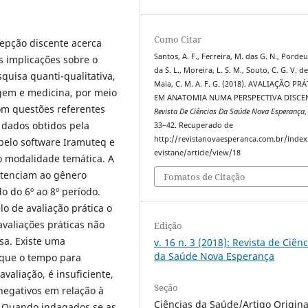
Como Citar
cepção discente acerca
Santos, A. F., Ferreira, M. das G. N., Pordeus
s implicações sobre o
da S. L., Moreira, L. S. M., Souto, C. G. V. de
uisa quanti-qualitativa,
Maia, C. M. A. F. G. (2018). AVALIAÇÃO PR
em e medicina, por meio
EM ANATOMIA NUMA PERSPECTIVA DISCEN
om questões referentes
Revista De Ciências Da Saúde Nova Esperança
 dados obtidos pela
33–42. Recuperado de
http://revistanovaesperanca.com.br/index
pelo software Iramuteq e
evistane/article/view/18
o modalidade temática. A
ertenciam ao gênero
Fomatos de Citação
o do 6º ao 8º período.
 de avaliação prática o
valiações práticas não
Edição
sa. Existe uma
v. 16 n. 3 (2018): Revista de Ciênc
da Saúde Nova Esperança
 que o tempo para
valiação, é insuficiente,
Seção
negativos em relação à
Ciências da Saúde/Artigo Origina
. Quando indagados se as