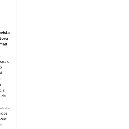
e
vista
 Nova
7160
,
para o
do
rá
a
a
cial
o de
u
tada a
vidos
ncias
a.