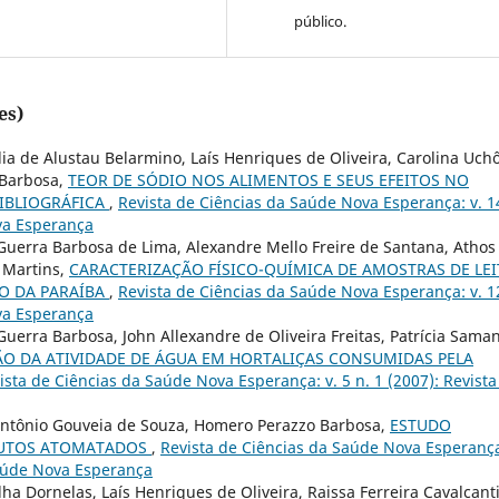
público.
es)
lia de Alustau Belarmino, Laís Henriques de Oliveira, Carolina Uch
 Barbosa,
TEOR DE SÓDIO NOS ALIMENTOS E SEUS EFEITOS NO
IBLIOGRÁFICA
,
Revista de Ciências da Saúde Nova Esperança: v. 1
ova Esperança
uerra Barbosa de Lima, Alexandre Mello Freire de Santana, Athos
a Martins,
CARACTERIZAÇÃO FÍSICO-QUÍMICA DE AMOSTRAS DE LEI
O DA PARAÍBA
,
Revista de Ciências da Saúde Nova Esperança: v. 1
ova Esperança
erra Barbosa, John Allexandre de Oliveira Freitas, Patrícia Sama
ÃO DA ATIVIDADE DE ÁGUA EM HORTALIÇAS CONSUMIDAS PELA
ista de Ciências da Saúde Nova Esperança: v. 5 n. 1 (2007): Revista
Antônio Gouveia de Souza, Homero Perazzo Barbosa,
ESTUDO
DUTOS ATOMATADOS
,
Revista de Ciências da Saúde Nova Esperança
 Saúde Nova Esperança
a Dornelas, Laís Henriques de Oliveira, Raissa Ferreira Cavalcanti