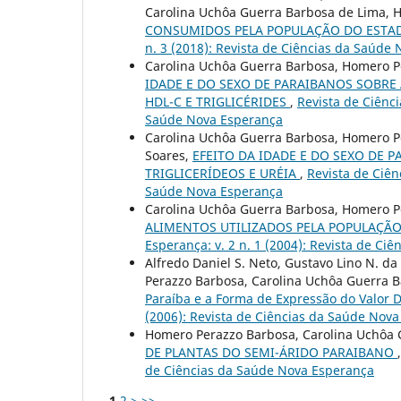
Carolina Uchôa Guerra Barbosa de Lima, 
CONSUMIDOS PELA POPULAÇÃO DO ESTA
n. 3 (2018): Revista de Ciências da Saúde
Carolina Uchôa Guerra Barbosa, Homero P
IDADE E DO SEXO DE PARAIBANOS SOBRE A
HDL-C E TRIGLICÉRIDES
,
Revista de Ciênci
Saúde Nova Esperança
Carolina Uchôa Guerra Barbosa, Homero P
Soares,
EFEITO DA IDADE E DO SEXO DE P
TRIGLICERÍDEOS E URÉIA
,
Revista de Ciên
Saúde Nova Esperança
Carolina Uchôa Guerra Barbosa, Homero P
ALIMENTOS UTILIZADOS PELA POPULAÇÃ
Esperança: v. 2 n. 1 (2004): Revista de C
Alfredo Daniel S. Neto, Gustavo Lino N. da
Perazzo Barbosa, Carolina Uchôa Guerra 
Paraíba e a Forma de Expressão do Valor 
(2006): Revista de Ciências da Saúde Nov
Homero Perazzo Barbosa, Carolina Uchôa 
DE PLANTAS DO SEMI-ÁRIDO PARAIBANO
de Ciências da Saúde Nova Esperança
1
2
>
>>