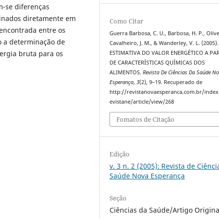
m-se diferenças
rminados diretamente em
Como Citar
 encontrada entre os
Guerra Barbosa, C. U., Barbosa, H. P., Olive
io a determinação de
Cavalheiro, J. M., & Wanderley, V. L. (2005).
rgia bruta para os
ESTIMATIVA DO VALOR ENERGÉTICO A PA
DE CARACTERÍSTICAS QUÍMICAS DOS
ALIMENTOS.
Revista De Ciências Da Saúde N
Esperança
,
3
(2), 9–19. Recuperado de
http://revistanovaesperanca.com.br/index
evistane/article/view/268
Fomatos de Citação
Edição
v. 3 n. 2 (2005): Revista de Ciênc
Saúde Nova Esperança
Seção
Ciências da Saúde/Artigo Origina