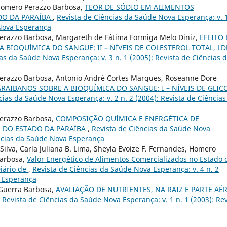
Homero Perazzo Barbosa,
TEOR DE SÓDIO EM ALIMENTOS
DO DA PARAÍBA
,
Revista de Ciências da Saúde Nova Esperança: v. 
 Nova Esperança
erazzo Barbosa, Margareth de Fátima Formiga Melo Diniz,
EFEITO
 BIOQUÍMICA DO SANGUE: II – NÍVEIS DE COLESTEROL TOTAL, LD
as da Saúde Nova Esperança: v. 3 n. 1 (2005): Revista de Ciências 
erazzo Barbosa, Antonio André Cortes Marques, Roseanne Dore
ARAIBANOS SOBRE A BIOQUÍMICA DO SANGUE: I – NÍVEIS DE GLIC
cias da Saúde Nova Esperança: v. 2 n. 2 (2004): Revista de Ciências
erazzo Barbosa,
COMPOSIÇÃO QUÍMICA E ENERGÉTICA DE
O DO ESTADO DA PARAÍBA
,
Revista de Ciências da Saúde Nova
iências da Saúde Nova Esperança
 Silva, Carla Juliana B. Lima, Sheyla Evoíze F. Fernandes, Homero
Barbosa,
Valor Energético de Alimentos Comercializados no Estado 
Diário de
,
Revista de Ciências da Saúde Nova Esperança: v. 4 n. 2
a Esperança
Guerra Barbosa,
AVALIAÇÃO DE NUTRIENTES, NA RAIZ E PARTE AÉR
,
Revista de Ciências da Saúde Nova Esperança: v. 1 n. 1 (2003): Rev