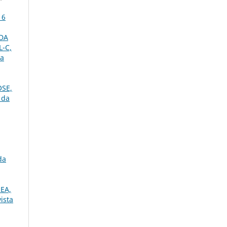
16
 DA
L-C,
da
OSE,
 da
da
EA,
ista