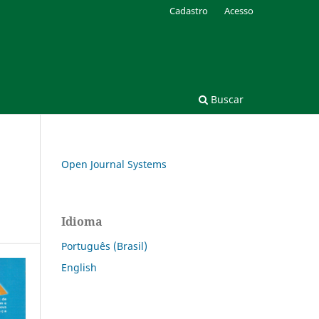
Cadastro
Acesso
Buscar
Open Journal Systems
Idioma
Português (Brasil)
English