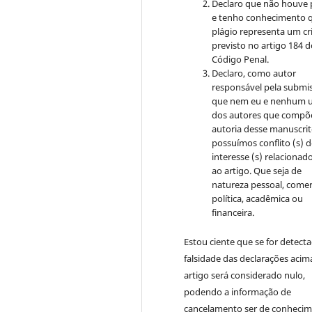
Declaro que não houve 
e tenho conhecimento 
plágio representa um c
previsto no artigo 184 
Código Penal.
Declaro, como autor
responsável pela submi
que nem eu e nenhum 
dos autores que compõ
autoria desse manuscri
possuímos conflito (s) 
interesse (s) relacionado
ao artigo. Que seja de
natureza pessoal, comerc
política, acadêmica ou
financeira.
Estou ciente que se for detect
falsidade das declarações acim
artigo será considerado nulo,
podendo a informação de
cancelamento ser de conheci