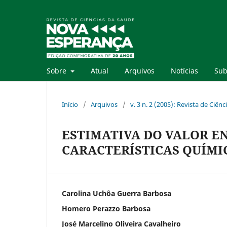
Sobre
Atual
Arquivos
Notícias
Sub
Início
/
Arquivos
/
v. 3 n. 2 (2005): Revista de Ciê
ESTIMATIVA DO VALOR EN
CARACTERÍSTICAS QUÍMI
Carolina Uchôa Guerra Barbosa
Homero Perazzo Barbosa
José Marcelino Oliveira Cavalheiro