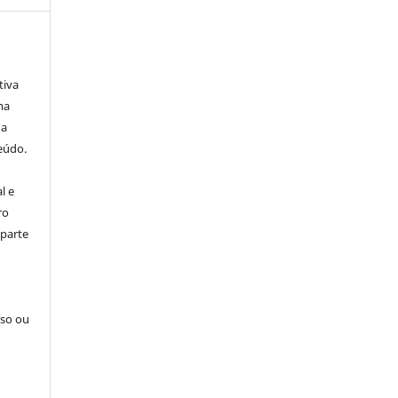
tiva
ma
ha
eúdo.
l e
ro
 parte
sso ou