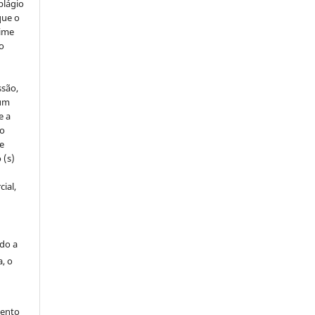
plágio
que o
rime
do
ssão,
um
e a
to
de
 (s)
ial,
ado a
a, o
mento