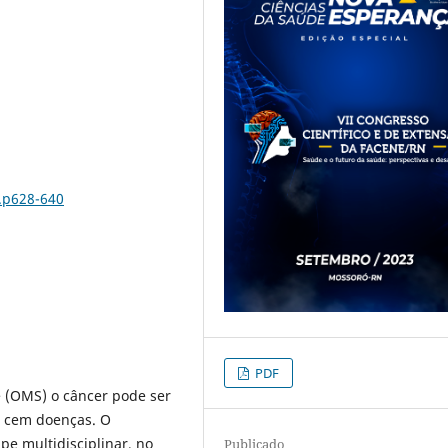
..p628-640
PDF
 (OMS) o câncer pode ser
 cem doenças. O
e multidisciplinar, no
Publicado