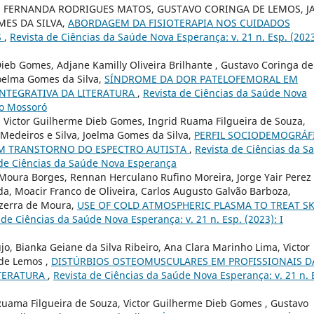
S FERNANDA RODRIGUES MATOS, GUSTAVO CORINGA DE LEMOS, JA
MES DA SILVA,
ABORDAGEM DA FISIOTERAPIA NOS CUIDADOS
S
,
Revista de Ciências da Saúde Nova Esperança: v. 21 n. Esp. (2023
ieb Gomes, Adjane Kamilly Oliveira Brilhante , Gustavo Coringa de
Joelma Gomes da Silva,
SÍNDROME DA DOR PATELOFEMORAL EM
NTEGRATIVA DA LITERATURA
,
Revista de Ciências da Saúde Nova
so Mossoró
, Victor Guilherme Dieb Gomes, Ingrid Ruama Filgueira de Souza,
Medeiros e Silva, Joelma Gomes da Silva,
PERFIL SOCIODEMOGRÁF
COM TRANSTORNO DO ESPECTRO AUTISTA
,
Revista de Ciências da S
a de Ciências da Saúde Nova Esperança
 Moura Borges, Rennan Herculano Rufino Moreira, Jorge Yair Perez
da, Moacir Franco de Oliveira, Carlos Augusto Galvão Barboza,
ezerra de Moura,
USE OF COLD ATMOSPHERIC PLASMA TO TREAT S
 de Ciências da Saúde Nova Esperança: v. 21 n. Esp. (2023): I
o, Bianka Geiane da Silva Ribeiro, Ana Clara Marinho Lima, Victor
de Lemos ,
DISTÚRBIOS OSTEOMUSCULARES EM PROFISSIONAIS D
ITERATURA
,
Revista de Ciências da Saúde Nova Esperança: v. 21 n. 
 Ruama Filgueira de Souza, Victor Guilherme Dieb Gomes , Gustavo