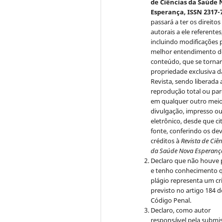
de Ciências da Saúde
Esperança, ISSN 2317-
passará a ter os direitos
autorais a ele referentes
incluindo modificações 
melhor entendimento 
conteúdo, que se torna
propriedade exclusiva d
Revista, sendo liberada 
reprodução total ou par
em qualquer outro mei
divulgação, impresso o
eletrônico, desde que ci
fonte, conferindo os de
créditos à
Revista de Ciê
da Saúde Nova Esperanç
Declaro que não houve 
e tenho conhecimento 
plágio representa um c
previsto no artigo 184 
Código Penal.
Declaro, como autor
responsável pela submi