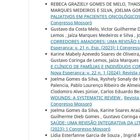
REBECA GRAZIELY GOMES DE MELO, THAI
MARQUES MEDEIROS E SILVA, JOELMA GO
PALIATIVOS EM PACIENTES ONCOLÓGICO
Congresso Mossoró
Gustavo da Costa Melo, Victor Guilherme D
Lemos , Jaíza Marques Medeiros e Silva , 
CORREDORES AMADORES: UMA REVISÃO I
Esperança: v. 21 n. Esp. (2023): I Congres
Karine Mabely Azevedo Soares de Oliveira
Gustavo Coringa de Lemos, Jaíza Marques 
E CLÍNICO DE FAMÍLIAS E INDIVÍDUOS 
Nova Esperança: v. 22 n. 1 (2024): Revist
Joelma Gomes da Silva, Ryshely Sonaly de
Palencia, Pablo Lourenço Ribeiro de Almei
Clodomiro Alves Júnior, Carlos Eduardo B
WOUNDS: A SYSTEMATIC REVIEW
,
Revista
Congresso Mossoró
Joelma Gomes da Silva, Karine Soares Araúj
Guilherme Dieb Gomes , Gustavo Coringa 
SAÚDE: UMA REVISÃO INTEGRATIVA DA L
(2023): I Congresso Mossoró
Lídia Esterfanne Garcia de Souza , Ingrid