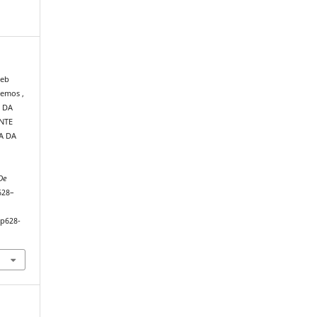
ieb
Lemos ,
O DA
NTE
A DA
De
 628–
.p628-