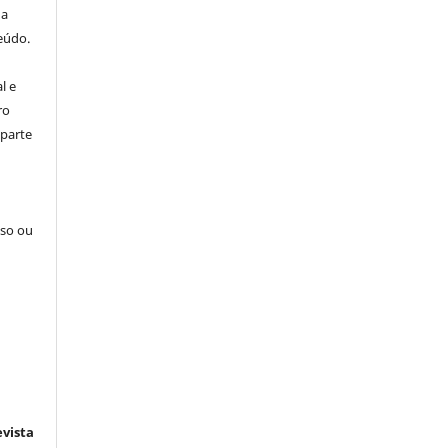
ha
eúdo.
l e
ro
 parte
sso ou
e
vista