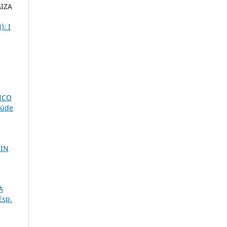
IZA
): I
ICO
aúde
KIN
A
Esp.