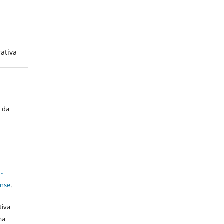
ativa
s da
a
-
ense
.
tiva
ma