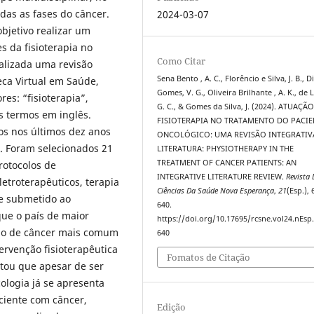
as as fases do câncer.
2024-03-07
bjetivo realizar um
s da fisioterapia no
Como Citar
ealizada uma revisão
Sena Bento , A. C., Florêncio e Silva, J. B., D
eca Virtual em Saúde,
Gomes, V. G., Oliveira Brilhante , A. K., de 
es: “fisioterapia”,
G. C., & Gomes da Silva, J. (2024). ATUAÇÃ
s termos em inglês.
FISIOTERAPIA NO TRATAMENTO DO PACIE
os nos últimos dez anos
ONCOLÓGICO: UMA REVISÃO INTEGRATIV
. Foram selecionados 21
LITERATURA: PHYSIOTHERAPY IN THE
TREATMENT OF CANCER PATIENTS: AN
rotocolos de
INTEGRATIVE LITERATURE REVIEW.
Revista 
eletroterapêuticos, terapia
Ciências Da Saúde Nova Esperança
,
21
(Esp.),
e submetido ao
640.
que o país de maior
https://doi.org/10.17695/rcsne.vol24.nEsp
tipo de câncer mais comum
640
rvenção fisioterapêutica
Fomatos de Citação
tou que apesar de ser
ologia já se apresenta
ciente com câncer,
Edição