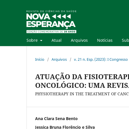
Sobre
Atual
Arquivos
Notícias
Sub
Início
/
Arquivos
/
v. 21 n. Esp. (2023): I Congress
ATUAÇÃO DA FISIOTERAP
ONCOLÓGICO: UMA REVIS
PHYSIOTHERAPY IN THE TREATMENT OF CANCE
Ana Clara Sena Bento
Jessica Bruna Florêncio e Silva