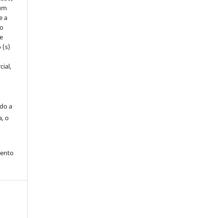
um
e a
to
de
 (s)
ial,
ado a
a, o
mento