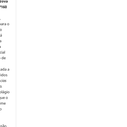
 Nova
7160
,
para o
do
rá
a
a
cial
o de
u
tada a
vidos
ncias
a.
plágio
que o
rime
do
ssão,