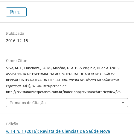
PDF
Publicado
2016-12-15
Como Citar
Silva, M. T., Lubenow, J. A. M., Macêdo, D. A. F., & Virgínio, N. de A. (2016).
ASSISTÊNCIA DE ENFERMAGEM AO POTENCIAL DOADOR DE ÓRGÃOS:
REVISÃO INTEGRATIVA DA LITERATURA.
Revista De Ciências Da Saúde Nova
Esperança
,
14
(1), 37–46. Recuperado de
http://revistanovaesperanca.com.br/index.php/revistane/article/view/75
Fomatos de Citação
Edição
v. 14 n. 1 (2016): Revista de Ciências da Saúde Nova