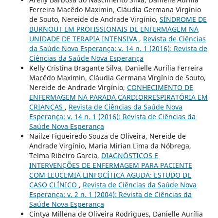
Ferreira Macêdo Maximin, Cláudia Germana Virgínio
de Souto, Nereide de Andrade Virgínio,
SÍNDROME DE
BURNOUT EM PROFISSIONAIS DE ENFERMAGEM NA
UNIDADE DE TERAPIA INTENSIVA
,
Revista de Ciências
da Saúde Nova Esperança: v. 14 n. 1 (2016): Revista de
Ciências da Saúde Nova Esperança
Kelly Cristina Bragante Silva, Danielle Aurília Ferreira
Macêdo Maximin, Cláudia Germana Virgínio de Souto,
Nereide de Andrade Virgínio,
CONHECIMENTO DE
ENFERMAGEM NA PARADA CARDIORRESPIRATÓRIA EM
CRIANÇAS
,
Revista de Ciências da Saúde Nova
Esperança: v. 14 n. 1 (2016): Revista de Ciências da
Saúde Nova Esperança
Nailze Figueiredo Souza de Oliveira, Nereide de
Andrade Virgínio, Maria Mirian Lima da Nóbrega,
Telma Ribeiro Garcia,
DIAGNÓSTICOS E
INTERVENÇÕES DE ENFERMAGEM PARA PACIENTE
COM LEUCEMIA LINFOCÍTICA AGUDA: ESTUDO DE
CASO CLÍNICO
,
Revista de Ciências da Saúde Nova
Esperança: v. 2 n. 1 (2004): Revista de Ciências da
Saúde Nova Esperança
Cintya Millena de Oliveira Rodrigues, Danielle Aurília