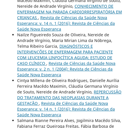
Macêdo Maximin, Cláudia Germana Virgínio de Souto,
Nereide de Andrade Virgínio,
CONHECIMENTO DE
ENFERMAGEM NA PARADA CARDIORRESPIRATÓRIA EM
CRIANÇAS
,
Revista de Ciências da Saúde Nova
Esperança: v. 14 n. 1 (2016): Revista de Ciências da
Saúde Nova Esperança
Nailze Figueiredo Souza de Oliveira, Nereide de
Andrade Virgínio, Maria Mirian Lima da Nóbrega,
Telma Ribeiro Garcia,
DIAGNÓSTICOS E
INTERVENÇÕES DE ENFERMAGEM PARA PACIENTE
COM LEUCEMIA LINFOCÍTICA AGUDA: ESTUDO DE
CASO CLÍNICO
,
Revista de Ciências da Saúde Nova
Esperança: v. 2 n. 1 (2004): Revista de Ciências da
Saúde Nova Esperança
Cintya Millena de Oliveira Rodrigues, Danielle Aurília
Ferreira Macêdo Maximin, Cláudia Germana Virgínio
de Souto, Nereide de Andrade Virgínio,
REPERCUSSÃO
DO TRATAMENTO DAS NEOPLASIAS DURANTE A
GESTAÇÃO
,
Revista de Ciências da Saúde Nova
Esperança: v. 14 n. 1 (2016): Revista de Ciências da
Saúde Nova Esperança
Salmana Rianne Pereira Alves, Jogilmira Macêdo Silva,
Fabiana Ferraz Queiroga Freitas, Fábia Barbosa de