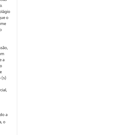
a.
plágio
que o
rime
do
ssão,
um
e a
to
de
 (s)
ial,
ado a
a, o