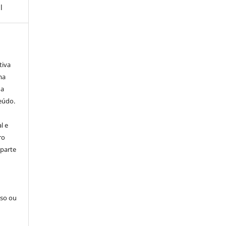
l
tiva
ma
ha
eúdo.
l e
ro
 parte
sso ou