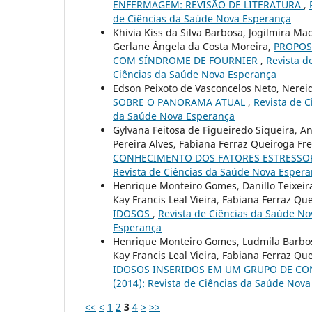
ENFERMAGEM: REVISÃO DE LITERATURA
,
de Ciências da Saúde Nova Esperança
Khivia Kiss da Silva Barbosa, Jogilmira Ma
Gerlane Ângela da Costa Moreira,
PROPOS
COM SÍNDROME DE FOURNIER
,
Revista d
Ciências da Saúde Nova Esperança
Edson Peixoto de Vasconcelos Neto, Nerei
SOBRE O PANORAMA ATUAL
,
Revista de C
da Saúde Nova Esperança
Gylvana Feitosa de Figueiredo Siqueira, 
Pereira Alves, Fabiana Ferraz Queiroga Fre
CONHECIMENTO DOS FATORES ESTRESSO
Revista de Ciências da Saúde Nova Esper
Henrique Monteiro Gomes, Danillo Teixeira
Kay Francis Leal Vieira, Fabiana Ferraz Qu
IDOSOS
,
Revista de Ciências da Saúde Nov
Esperança
Henrique Monteiro Gomes, Ludmila Barbosa 
Kay Francis Leal Vieira, Fabiana Ferraz Qu
IDOSOS INSERIDOS EM UM GRUPO DE CO
(2014): Revista de Ciências da Saúde Nov
<<
<
1
2
3
4
>
>>