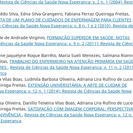
Revista de Ciências da Saúde Nova Esperança: v. 2 n. 1 (2004): Revi
cêdo Silva, Edna Silva Grangeiro, Fabiana Ferraz Queiroga Freitas,
TA DE UM PLANO DE CUIDADOS DE ENFERMAGEM PARA CLIENTES
e Ciências da Saúde Nova Esperança: v. 8 n. 1 e 2 (2010): Revista d
de de Andrade Virgínio,
FORMAÇÃO SUPERIOR EM SAÚDE: NOTAS
iências da Saúde Nova Esperança: v. 9 n. 2 (2011): Revista de Ciênc
Anne Jaquelyne Roque Barrêto, Maria Sueli Menezes, Salmana Riann
itas,
TRABALHO DO ENFERMEIRO NA ATENÇÃO PRIMÁRIA EM SAÚD
RES
,
Revista de Ciências da Saúde Nova Esperança: v. 11 n. 2 (2013
ança
 Vilas Boas, Ludmila Barbosa Oliveira, Adriana Lira Rufino de Luce
eiroga Freitas,
EXTENSÃO UNIVERSITÁRIA: A ARTE DE CUIDAR DE
a Esperança: v. 12 n. 1 (2014): Revista de Ciências da Saúde Nova
Oliveira, Danillo Teixeira Vilas Boas, Adriana Lira Rufino de Luce
eiroga Freitas,
SATISFAÇÃO COM IMAGEM CORPORAL: PERSPECTIVA
NVIVÊNCIA
,
Revista de Ciências da Saúde Nova Esperança: v. 12 n.
a Esperança