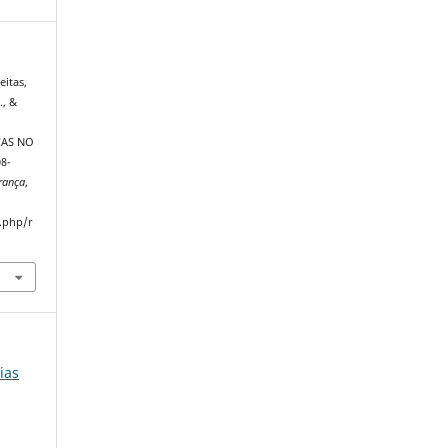
eitas,
., &
CAS NO
8-
rança
,
.php/r
ias