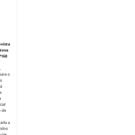
e
vista
 Nova
7160
,
para o
do
rá
a
a
cial
o de
u
tada a
vidos
ncias