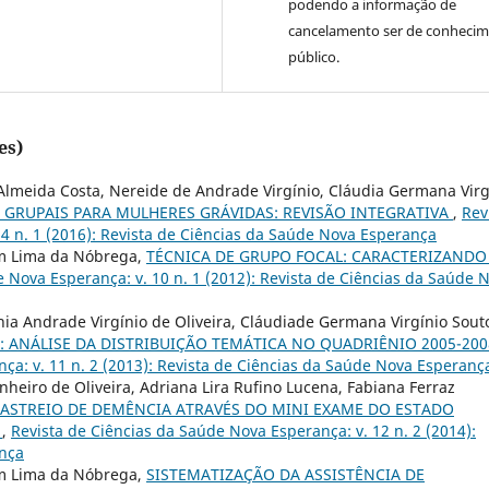
podendo a informação de
cancelamento ser de conheci
público.
es)
Almeida Costa, Nereide de Andrade Virgínio, Cláudia Germana Virg
 GRUPAIS PARA MULHERES GRÁVIDAS: REVISÃO INTEGRATIVA
,
Rev
4 n. 1 (2016): Revista de Ciências da Saúde Nova Esperança
am Lima da Nóbrega,
TÉCNICA DE GRUPO FOCAL: CARACTERIZANDO
 Nova Esperança: v. 10 n. 1 (2012): Revista de Ciências da Saúde 
nia Andrade Virgínio de Oliveira, Cláudiade Germana Virgínio Sout
 ANÁLISE DA DISTRIBUIÇÃO TEMÁTICA NO QUADRIÊNIO 2005-20
ça: v. 11 n. 2 (2013): Revista de Ciências da Saúde Nova Esperanç
inheiro de Oliveira, Adriana Lira Rufino Lucena, Fabiana Ferraz
ASTREIO DE DEMÊNCIA ATRAVÉS DO MINI EXAME DO ESTADO
S
,
Revista de Ciências da Saúde Nova Esperança: v. 12 n. 2 (2014):
ança
am Lima da Nóbrega,
SISTEMATIZAÇÃO DA ASSISTÊNCIA DE