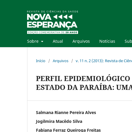
Sobre
Atual
Arquivos
Notícias
Sub
Início
/
Arquivos
/
v. 11 n. 2 (2013): Revista de Ci
PERFIL EPIDEMIOLÓGICO
ESTADO DA PARAÍBA: UMA 
Salmana Rianne Pereira Alves
Jogilmira Macêdo Silva
Fabiana Ferraz Queiroga Freitas