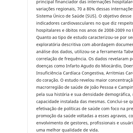
principal financiador das internações hospitala
variações regionais, 70 a 80% dessas internaçõe
Sistema Único de Saúde (SUS). O objetivo desse 
indicadores cardiovasculares no que diz respeit
hospitalares e óbitos nos anos de 2008-2009 no 
Quanto ao tipo de estudo caracterizou-se por s
exploratória descritiva com abordagem document
análise dos dados, utilizou-se a ferramenta Tab
correlação de frequência. Os dados revelaram p
doenças como Infarto Agudo do Miocárdio, Doe
Insuficiência Cardíaca Congestiva, Arritmias Ca
do coração. O estudo revelou maior concentraçã
macrorregião de saúde de João Pessoa e Campi
pela sua história e sua densidade demográfica
capacidade instalada das mesmas. Conclui-se q
efetivação de políticas de saúde com foco na p
promoção da saúde voltadas a esses agravos, c
envolvimento de gestores, profissionais e usuár
uma melhor qualidade de vida.