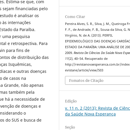
res. Estima-se que, com
s sejam financiadas pelo
estudo é analisar os
Como Citar
o às internações
Pereira Alves, S. R., Silva, J. M., Queiroga Fr
Estado da Paraíba.
F. F., de Andrade, F. B., Sousa da Silva, G. N
Virgínio, N. de A. (2013). PERFIL
er uma pesquisa
EPIDEMIOLÓGICO DAS DOENÇAS CARDÍA
al e retrospectiva. Para
ESTADO DA PARAÍBA: UMA ANÁLISE DE 200
win para fins de
2009.
Revista De Ciências Da Saúde Nova Espe
ontos de distribuição das
11
(2), 40–54. Recuperado de
nças Isquêmicas,
http://revistanovaesperanca.com.br/index
evistane/article/view/503
rdíacas e outras doenças
o de casos na
Fomatos de Citação
na Grande, não apenas
, mas também pela
ue há a necessidade de
Edição
revenção de doenças e
v. 11 n. 2 (2013): Revista de Ciênc
onsiderando o
da Saúde Nova Esperança
ios do SUS e busca de
Seção