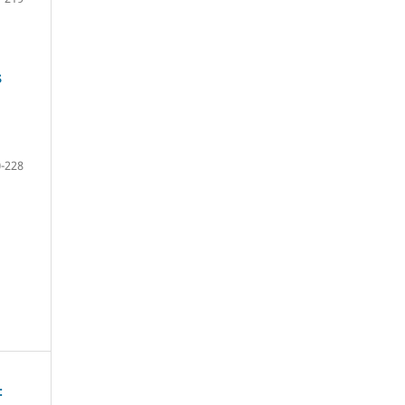
S
-228
: