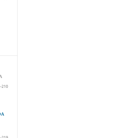
A
-210
DA
-219