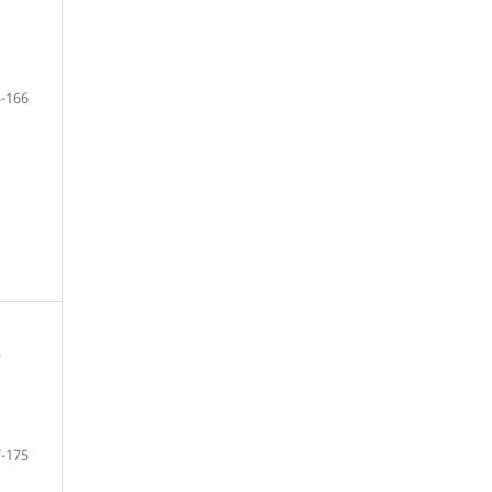
-166
A
-175