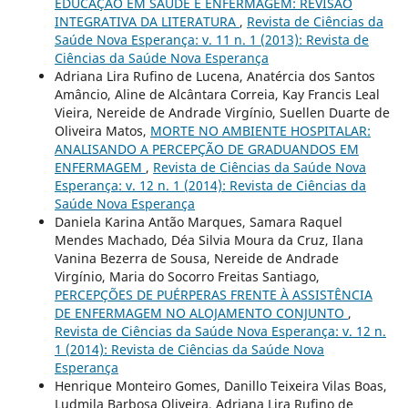
EDUCAÇÃO EM SAÚDE E ENFERMAGEM: REVISÃO
INTEGRATIVA DA LITERATURA
,
Revista de Ciências da
Saúde Nova Esperança: v. 11 n. 1 (2013): Revista de
Ciências da Saúde Nova Esperança
Adriana Lira Rufino de Lucena, Anatércia dos Santos
Amâncio, Aline de Alcântara Correia, Kay Francis Leal
Vieira, Nereide de Andrade Virgínio, Suellen Duarte de
Oliveira Matos,
MORTE NO AMBIENTE HOSPITALAR:
ANALISANDO A PERCEPÇÃO DE GRADUANDOS EM
ENFERMAGEM
,
Revista de Ciências da Saúde Nova
Esperança: v. 12 n. 1 (2014): Revista de Ciências da
Saúde Nova Esperança
Daniela Karina Antão Marques, Samara Raquel
Mendes Machado, Déa Silvia Moura da Cruz, Ilana
Vanina Bezerra de Sousa, Nereide de Andrade
Virgínio, Maria do Socorro Freitas Santiago,
PERCEPÇÕES DE PUÉRPERAS FRENTE À ASSISTÊNCIA
DE ENFERMAGEM NO ALOJAMENTO CONJUNTO
,
Revista de Ciências da Saúde Nova Esperança: v. 12 n.
1 (2014): Revista de Ciências da Saúde Nova
Esperança
Henrique Monteiro Gomes, Danillo Teixeira Vilas Boas,
Ludmila Barbosa Oliveira, Adriana Lira Rufino de