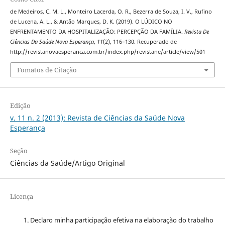
de Medeiros, C. M. L., Monteiro Lacerda, O. R., Bezerra de Souza, I. V., Rufino
de Lucena, A. L., & Antão Marques, D. K. (2019). O LÚDICO NO
ENFRENTAMENTO DA HOSPITALIZAÇÃO: PERCEPÇÃO DA FAMÍLIA.
Revista De
Ciências Da Saúde Nova Esperança
,
11
(2), 116–130. Recuperado de
http://revistanovaesperanca.com.br/index.php/revistane/article/view/501
Fomatos de Citação
Edição
v. 11 n. 2 (2013): Revista de Ciências da Saúde Nova
Esperança
Seção
Ciências da Saúde/Artigo Original
Licença
Declaro minha participação efetiva na elaboração do trabalho