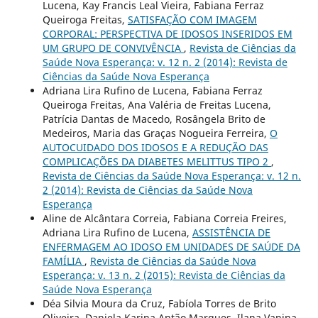
Lucena, Kay Francis Leal Vieira, Fabiana Ferraz
Queiroga Freitas,
SATISFAÇÃO COM IMAGEM
CORPORAL: PERSPECTIVA DE IDOSOS INSERIDOS EM
UM GRUPO DE CONVIVÊNCIA
,
Revista de Ciências da
Saúde Nova Esperança: v. 12 n. 2 (2014): Revista de
Ciências da Saúde Nova Esperança
Adriana Lira Rufino de Lucena, Fabiana Ferraz
Queiroga Freitas, Ana Valéria de Freitas Lucena,
Patrícia Dantas de Macedo, Rosângela Brito de
Medeiros, Maria das Graças Nogueira Ferreira,
O
AUTOCUIDADO DOS IDOSOS E A REDUÇÃO DAS
COMPLICAÇÕES DA DIABETES MELITTUS TIPO 2
,
Revista de Ciências da Saúde Nova Esperança: v. 12 n.
2 (2014): Revista de Ciências da Saúde Nova
Esperança
Aline de Alcântara Correia, Fabiana Correia Freires,
Adriana Lira Rufino de Lucena,
ASSISTÊNCIA DE
ENFERMAGEM AO IDOSO EM UNIDADES DE SAÚDE DA
FAMÍLIA
,
Revista de Ciências da Saúde Nova
Esperança: v. 13 n. 2 (2015): Revista de Ciências da
Saúde Nova Esperança
Déa Silvia Moura da Cruz, Fabíola Torres de Brito
Oliveira, Daniela Karina Antão Marques, Ilana Vanina