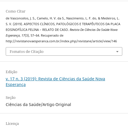
Como Citar
de Vasconcelos, J. S., Camelo, H. V. da S., Nascimento, L. F. do, & Medeiros, L.
S. V. (2019). ASPECTOS CLÍNICOS, PATOLÓGICOS E TERAPÊUTICOS DA PLACA
EOSINOFÍLICA FELINA – RELATO DE CASO.
Revista De Ciências Da Saúde Nova
Esperança
,
17
(3), 57–64. Recuperado de
http://revistanovaesperanca.com.br/index.php/revistane/article/view/146
Fomatos de Citação
Edição
v. 17 n. 3 (2019): Revista de Ciências da Saúde Nova
Esperança
Seção
Ciências da Saúde/Artigo Original
Licença