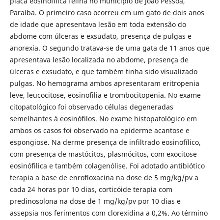
placa eosinofílica felina no município de João Pessoa,
Paraíba. O primeiro caso ocorreu em um gato de dois anos
de idade que apresentava lesão em toda extensão do
abdome com úlceras e exsudato, presença de pulgas e
anorexia. O segundo tratava-se de uma gata de 11 anos que
apresentava lesão localizada no abdome, presença de
úlceras e exsudato, e que também tinha sido visualizado
pulgas. No hemograma ambos apresentaram eritropenia
leve, leucocitose, eosinofilia e trombocitopenia. No exame
citopatológico foi observado células degeneradas
semelhantes à eosinófilos. No exame histopatológico em
ambos os casos foi observado na epiderme acantose e
espongiose. Na derme presença de infiltrado eosinofílico,
com presença de mastócitos, plasmócitos, com exocitose
eosinófilica e também colagenólise. Foi adotado antibiótico
terapia a base de enrofloxacina na dose de 5 mg/kg/pv a
cada 24 horas por 10 dias, corticóide terapia com
predinosolona na dose de 1 mg/kg/pv por 10 dias e
assepsia nos ferimentos com clorexidina a 0,2%. Ao término