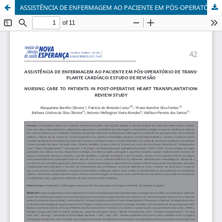
ASSISTÊNCIA DE ENFERMAGEM AO PACIENTE EM PÓS-OPERATÓRIO DE TRANSPLANTE CARDÍACO: ESTUDO DE REVISÃO